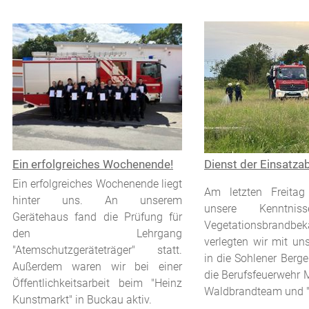
xxx
Ein erfolgreiches Wochenende!
Dienst der Einsatza
Ein erfolgreiches Wochenende liegt
Am letzten Freitag 
hinter uns. An unserem
unsere Kenntni
Gerätehaus fand die Prüfung für
Vegetationsbrandbe
den Lehrgang
verlegten wir mit un
"Atemschutzgeräteträger" statt.
in die Sohlener Berge
Außerdem waren wir bei einer
die Berufsfeuerwehr 
Öffentlichkeitsarbeit beim "Heinz
Waldbrandteam und "A
Kunstmarkt" in Buckau aktiv.