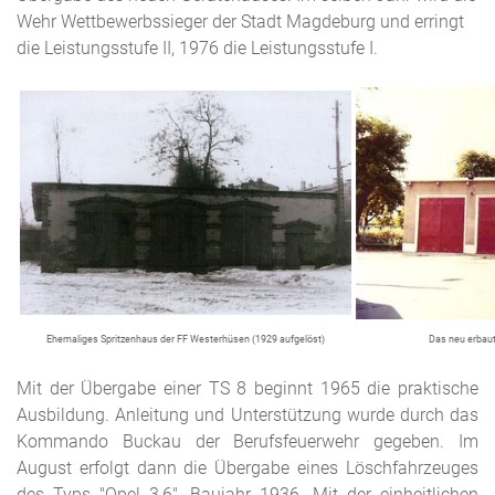
Wehr Wettbewerbssieger der Stadt Magdeburg und erringt
die Leistungsstufe II, 1976 die Leistungsstufe I.
Ehemaliges Spritzenhaus der FF Westerhüsen (1929 aufgelöst)
Das neu erbau
Mit der Übergabe einer TS 8 beginnt 1965 die praktische
Ausbildung. Anleitung und Unterstützung wurde durch das
Kommando Buckau der Berufsfeuerwehr gegeben. Im
August erfolgt dann die Übergabe eines Löschfahrzeuges
des Typs "Opel 3,6", Baujahr 1936. Mit der einheitlichen