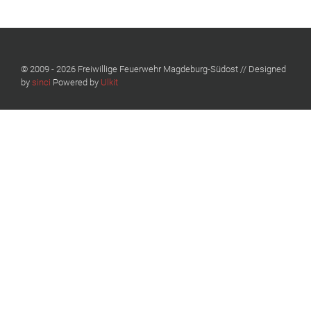
© 2009 - 2026 Freiwillige Feuerwehr Magdeburg-Südost // Designed
by
sinci
Powered by
Ulkit