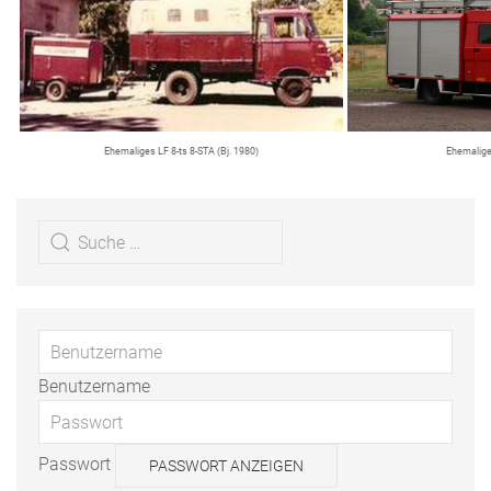
Ehemaliges LF 8-ts 8-STA (Bj. 1980)
Ehemalige
Benutzername
Passwort
PASSWORT ANZEIGEN