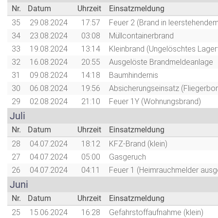
Nr.
Datum
Uhrzeit
Einsatzmeldung
35
29.08.2024
17:57
Feuer 2 (Brand in leerstehende
34
23.08.2024
03:08
Müllcontainerbrand
33
19.08.2024
13:14
Kleinbrand (Ungelöschtes Lager
32
16.08.2024
20:55
Ausgelöste Brandmeldeanlage
31
09.08.2024
14:18
Baumhindernis
30
06.08.2024
19:56
Absicherungseinsatz (Fliegerb
29
02.08.2024
21:10
Feuer 1Y (Wohnungsbrand)
Juli
Nr.
Datum
Uhrzeit
Einsatzmeldung
28
04.07.2024
18:12
KFZ-Brand (klein)
27
04.07.2024
05:00
Gasgeruch
26
04.07.2024
04:11
Feuer 1 (Heimrauchmelder ausge
Juni
Nr.
Datum
Uhrzeit
Einsatzmeldung
25
15.06.2024
16:28
Gefahrstoffaufnahme (klein)