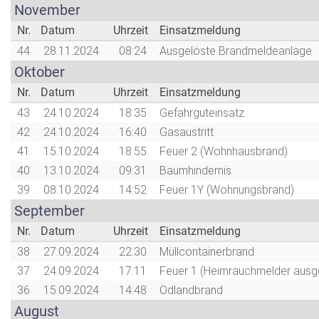
November
Nr.
Datum
Uhrzeit
Einsatzmeldung
44
28.11.2024
08:24
Ausgelöste Brandmeldeanlage
Oktober
Nr.
Datum
Uhrzeit
Einsatzmeldung
43
24.10.2024
18:35
Gefahrguteinsatz
42
24.10.2024
16:40
Gasaustritt
41
15.10.2024
18:55
Feuer 2 (Wohnhausbrand)
40
13.10.2024
09:31
Baumhindernis
39
08.10.2024
14:52
Feuer 1Y (Wohnungsbrand)
September
Nr.
Datum
Uhrzeit
Einsatzmeldung
38
27.09.2024
22:30
Müllcontainerbrand
37
24.09.2024
17:11
Feuer 1 (Heimrauchmelder ausge
36
15.09.2024
14:48
Ödlandbrand
August