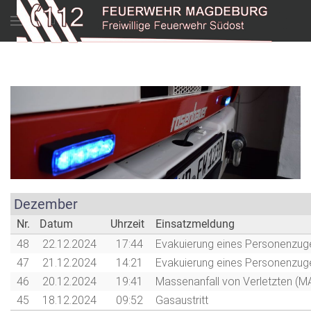
Menu
Dezember
Nr.
Datum
Uhrzeit
Einsatzmeldung
48
22.12.2024
17:44
Evakuierung eines Personenzug
47
21.12.2024
14:21
Evakuierung eines Personenzug
46
20.12.2024
19:41
Massenanfall von Verletzten (M
45
18.12.2024
09:52
Gasaustritt