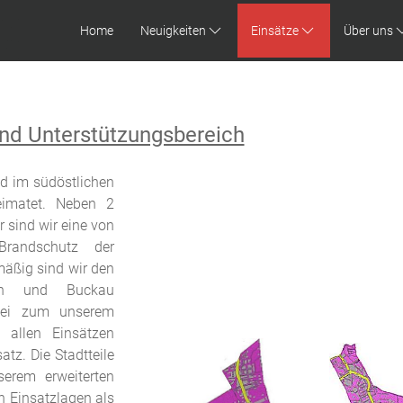
Home
Neuigkeiten
Einsätze
Über uns
nd Unterstützungsbereich
nd im südöstlichen
imatet. Neben 2
 sind wir eine von
Brandschutz der
äßig sind wir den
eben und Buckau
abei zum unserem
 allen Einsätzen
tz. Die Stadtteile
erem erweiterten
n Einsatzlagen als