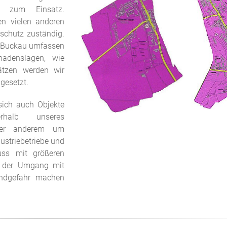
hr zum Einsatz.
n vielen anderen
schutz zuständig.
xxx
d Buckau umfassen
hadenslagen, wie
sätzen werden wir
gesetzt.
sich auch Objekte
rhalb unseres
nter anderem um
dustriebetriebe und
uss mit größeren
 der Umgang mit
andgefahr machen