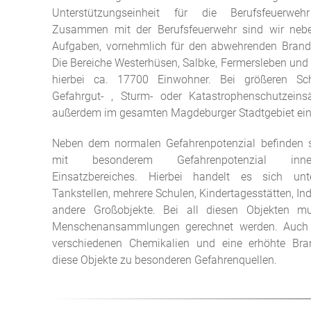
Unterstützungseinheit für die Berufsfeuerwe
Zusammen mit der Berufsfeuerwehr sind wir nebe
Aufgaben, vornehmlich für den abwehrenden Brand
Die Bereiche Westerhüsen, Salbke, Fermersleben un
hierbei ca. 17700 Einwohner. Bei größeren Sc
Gefahrgut- , Sturm- oder Katastrophenschutzein
außerdem im gesamten Magdeburger Stadtgebiet ein
Neben dem normalen Gefahrenpotenzial befinden 
mit besonderem Gefahrenpotenzial inne
Einsatzbereiches. Hierbei handelt es sich u
Tankstellen, mehrere Schulen, Kindertagesstätten, In
andere Großobjekte. Bei all diesen Objekten m
Menschenansammlungen gerechnet werden. Auch
verschiedenen Chemikalien und eine erhöhte Br
diese Objekte zu besonderen Gefahrenquellen.