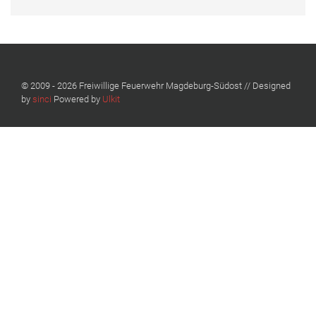
© 2009 - 2026 Freiwillige Feuerwehr Magdeburg-Südost // Designed
by
sinci
Powered by
Ulkit