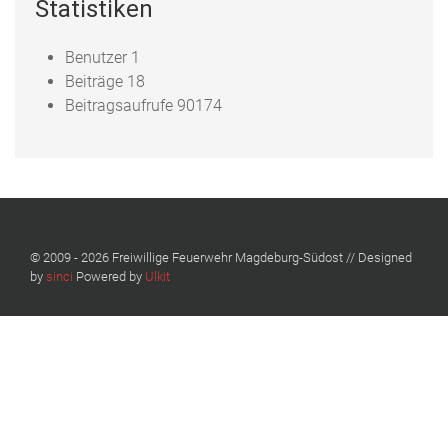
Statistiken
Benutzer
1
Beiträge
18
Beitragsaufrufe
90174
© 2009 - 2026 Freiwillige Feuerwehr Magdeburg-Südost // Designed
by
sinci
Powered by
Ulkit